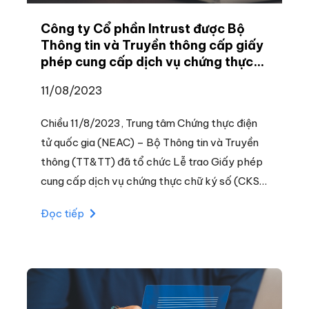
Công ty Cổ phần Intrust được Bộ
Thông tin và Truyền thông cấp giấy
phép cung cấp dịch vụ chứng thực
chữ ký số công cộng theo mô hình
11/08/2023
ký số từ xa
Chiều 11/8/2023, Trung tâm Chứng thực điện
tử quốc gia (NEAC) – Bộ Thông tin và Truyền
thông (TT&TT) đã tổ chức Lễ trao Giấy phép
cung cấp dịch vụ chứng thực chữ ký số (CKS)
công cộng theo hình thức từ xa cho Công ty
Đọc tiếp
Cổ phần Intrust (INTRUSTCA).