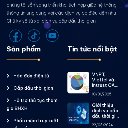
chúng tôi sẵn sàng triển khai tích hợp giữa hệ thống
thông tin ứng dụng với các dịch vụ có điều kiện như
Chữ ký số từ xa, dịch vụ cấp dấu thời gian.
Sản phẩm
Tin tức nổi bật
VNPT,
Hóa đơn điện tử
Viettel và
Intrust CA
Cấp dấu thời gian
chiếm gần
10/01/2025
79% thị
Hỗ trợ thủ tục tham
phần dịch vụ
Giới thiệu
chữ ký số
gia BHXH
dịch vụ cấp
công cộng
dấu thời gian
Phần mềm truy xuất
IntrustTSA
22/08/2024