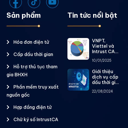
Sản phẩm
Tin tức nổi bật
VNPT,
Hóa đơn điện tử
Viettel và
Intrust CA
Cấp dấu thời gian
chiếm gần
10/01/2025
79% thị
Hỗ trợ thủ tục tham
phần dịch vụ
Giới thiệu
chữ ký số
gia BHXH
dịch vụ cấp
công cộng
dấu thời gian
Phần mềm truy xuất
IntrustTSA
22/08/2024
nguồn gốc
Hợp đồng điện tử
Chữ ký số IntrustCA