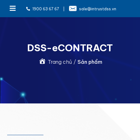
1900 63 67 67
|
sale@intrustdss.vn
DSS-eCONTRACT
Trang chủ
/
Sản phẩm