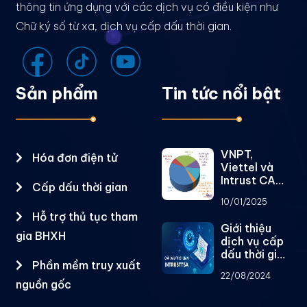
thông tin ứng dụng với các dịch vụ có điều kiện như
Chữ ký số từ xa, dịch vụ cấp dấu thời gian.
Sản phẩm
Tin tức nổi bật
VNPT,
Hóa đơn điện tử
Viettel và
Intrust CA
Cấp dấu thời gian
chiếm gần
10/01/2025
79% thị
Hỗ trợ thủ tục tham
phần dịch vụ
Giới thiệu
chữ ký số
gia BHXH
dịch vụ cấp
công cộng
dấu thời gian
Phần mềm truy xuất
IntrustTSA
22/08/2024
nguồn gốc