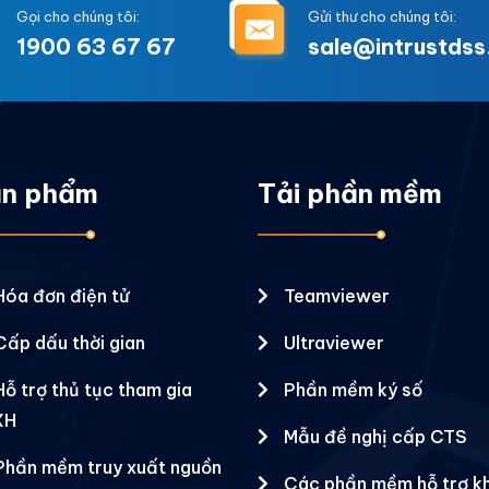
Gọi cho chúng tôi:
Gửi thư cho chúng tôi:
1900 63 67 67
sale@intrustdss
n phẩm
Tải phần mềm
Hóa đơn điện tử
Teamviewer
Cấp dấu thời gian
Ultraviewer
Hỗ trợ thủ tục tham gia
Phần mềm ký số
XH
Mẫu đề nghị cấp CTS
Phần mềm truy xuất nguồn
Các phần mềm hỗ trợ k