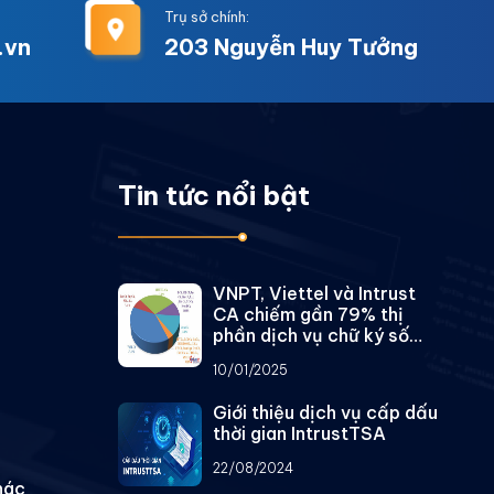
Trụ sở chính:
.vn
203 Nguyễn Huy Tưởng
Tin tức nổi bật
VNPT, Viettel và Intrust
CA chiếm gần 79% thị
phần dịch vụ chữ ký số
công cộng
10/01/2025
Giới thiệu dịch vụ cấp dấu
thời gian IntrustTSA
22/08/2024
hác