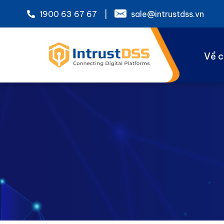
1900 63 67 67
|
sale@intrustdss.vn
Về c