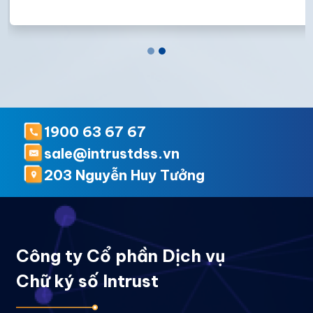
1900 63 67 67
sale@intrustdss.vn
203 Nguyễn Huy Tưởng
Công ty Cổ phần Dịch vụ
Chữ ký số Intrust