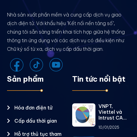
Nhà sản xuất phần mềm và cung cấp dịch vụ giao
dịch điện tử. Với khẩu hiệu "Kết nối nền tảng số",
chúng tôi sẵn sàng triển khai tích hợp giữa hệ thống
thông tin ứng dụng với các dịch vụ có điều kiện như
Chữ ký số từ xa, dịch vụ cấp dấu thời gian.
Sản phẩm
Tin tức nổi bật
VNPT,
Hóa đơn điện tử
Viettel và
Intrust CA
Cấp dấu thời gian
chiếm gần
10/01/2025
79% thị
Hỗ trợ thủ tục tham
phần dịch vụ