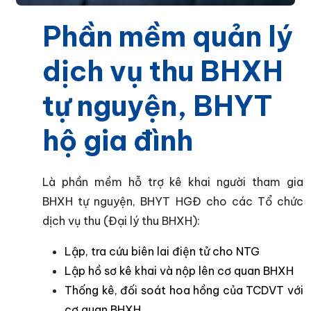
Phần mềm quản lý
dịch vụ thu BHXH
tự nguyện, BHYT
hộ gia đình
Là phần mềm hỗ trợ kê khai người tham gia
BHXH tự nguyện, BHYT HGĐ cho các Tổ chức
dịch vụ thu (Đại lý thu BHXH):
Lập, tra cứu biên lai điện tử cho NTG
Lập hồ sơ kê khai và nộp lên cơ quan BHXH
Thống kê, đối soát hoa hồng của TCDVT với
cơ quan BHXH