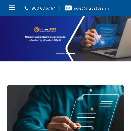
1900 63 67 67
|
sale@intrustdss.vn