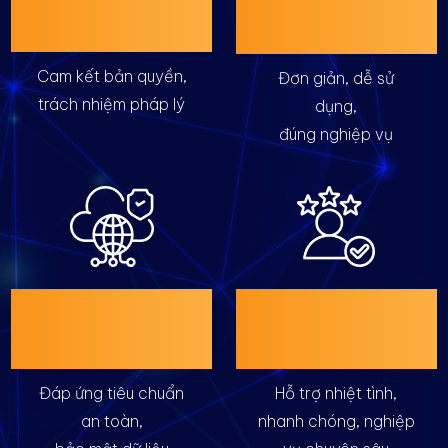
TÍN
LƯỢNG
Cam kết bản quyền,
Đơn giản, dễ sử
trách nhiệm pháp lý
dụng,
đúng nghiệp vụ
GIẢI PHÁP TIN
CHUYÊN GIA HỖ
CẬY
TRỢ
Đáp ứng tiêu chuẩn
Hỗ trợ nhiệt tình,
an toàn,
nhanh chóng, nghiệp